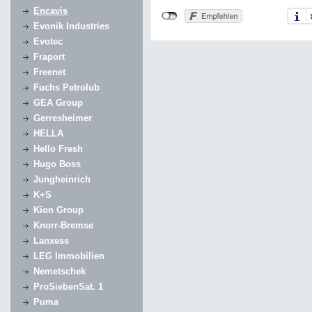
Encavis
Evonik Industries
Evotec
Fraport
Freenet
Fuchs Petrolub
GEA Group
Gerresheimer
HELLA
Hello Fresh
Hugo Boss
Jungheinrich
K+S
Kion Group
Knorr-Bremse
Lanxess
LEG Immobilien
Nemetschek
ProSiebenSat. 1
Puma