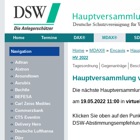
Home
Termine
DAX®
MDAX®
SD
Home
»
MDAX®
»
Encavis
»
Haup
Navigation
HV 2022
Adtran
Tagesordnung
Gegenanträge
Besc
Aixtron
Aroundtown
Hauptversammlung v
Aurubis
Die nächste Hauptversammlu
Bechtle
BEFESA
am
19.05.2022 11:00
in
virtue
Carl Zeiss Meditec
Commerzbank
Klicken Sie oben auf den Pun
CTS Eventim
DSW-Abstimmungsempfehlun
Delivery Hero
Deutsche Lufthansa
Dürr