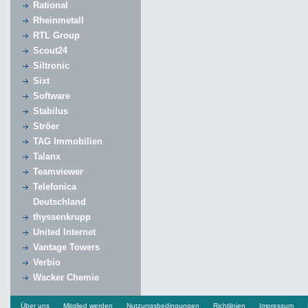
Rational
Rheinmetall
RTL Group
Scout24
Siltronic
Sixt
Software
Stabilus
Ströer
TAG Immobilien
Talanx
Teamviewer
Telefonica
Deutschland
thyssenkrupp
United Internet
Vantage Towers
Verbio
Wacker Chemie
Über uns
Mitglied werden
Nutzungsbedingungen
Richtlinien
Impressum