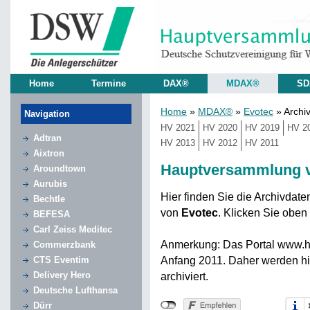
Home
Termine
DAX®
MDAX®
SD
Home
»
MDAX®
»
Evotec
»
Archi
Navigation
HV 2021
HV 2020
HV 2019
HV 2
Adtran
HV 2013
HV 2012
HV 2011
Aixtron
Hauptversammlung v
Aroundtown
Aurubis
Hier finden Sie die Archivda
Bechtle
von
Evotec
. Klicken Sie oben
BEFESA
Carl Zeiss Meditec
Anmerkung: Das Portal www.ha
Commerzbank
Anfang 2011. Daher werden hi
CTS Eventim
Delivery Hero
archiviert.
Deutsche Lufthansa
Dürr