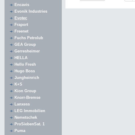
Encavis
Evonik Industries
Evotec
Fraport
Freenet
Fuchs Petrolub
GEA Group
Gerresheimer
HELLA
Hello Fresh
Hugo Boss
Jungheinrich
K+S
Kion Group
Knorr-Bremse
Lanxess
LEG Immobilien
Nemetschek
ProSiebenSat. 1
Puma