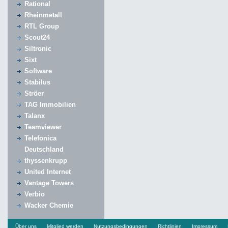
Rational
Rheinmetall
RTL Group
Scout24
Siltronic
Sixt
Software
Stabilus
Ströer
TAG Immobilien
Talanx
Teamviewer
Telefonica
Deutschland
thyssenkrupp
United Internet
Vantage Towers
Verbio
Wacker Chemie
Über uns
Mitglied werden
Nutzungsbedingungen
Richtlinien
Impressum