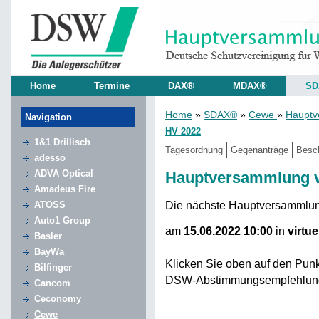
Home
Termine
DAX®
MDAX®
SD
Home
»
SDAX®
»
Cewe
»
Hauptv
Navigation
HV 2022
1&1 Drillisch
Tagesordnung
Gegenanträge
Besc
adesso
ADVA Optical
Hauptversammlung 
Amadeus Fire
Die nächste Hauptversammlu
ATOSS
Auto1 Group
am
15.06.2022 10:00
in
virtue
Basler
BayWa
Klicken Sie oben auf den Pun
Bilfinger
DSW-Abstimmungsempfehlun
Cancom
Ceconomy
Cewe