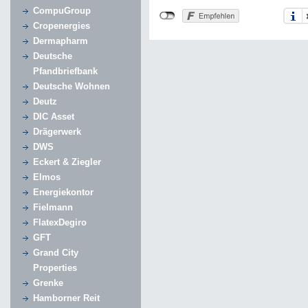
CompuGroup
Cropenergies
Dermapharm
Deutsche
Pfandbriefbank
Deutsche Wohnen
Deutz
DIC Asset
Drägerwerk
DWS
Eckert & Ziegler
Elmos
Energiekontor
Fielmann
FlatexDegiro
GFT
Grand City
Properties
Grenke
Hamborner Reit