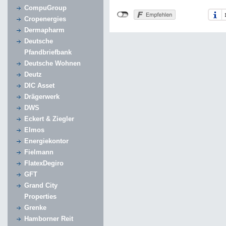
CompuGroup
Cropenergies
Dermapharm
Deutsche
Pfandbriefbank
Deutsche Wohnen
Deutz
DIC Asset
Drägerwerk
DWS
Eckert & Ziegler
Elmos
Energiekontor
Fielmann
FlatexDegiro
GFT
Grand City
Properties
Grenke
Hamborner Reit