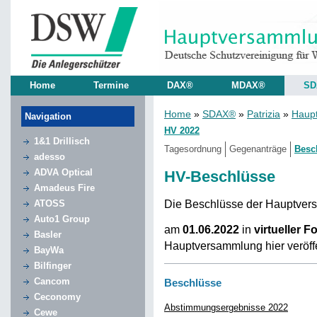
Home
Termine
DAX®
MDAX®
SD
Home
»
SDAX®
»
Patrizia
»
Haup
Navigation
HV 2022
1&1 Drillisch
Tagesordnung
Gegenanträge
Besc
adesso
ADVA Optical
HV-Beschlüsse
Amadeus Fire
Die Beschlüsse der Hauptve
ATOSS
Auto1 Group
am
01.06.2022
in
virtueller F
Basler
Hauptversammlung hier veröffe
BayWa
Bilfinger
Cancom
Beschlüsse
Ceconomy
Abstimmungsergebnisse 2022
Cewe