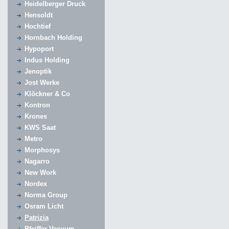
Heidelberger Druck
Hensoldt
Hochtief
Hornbach Holding
Hypoport
Indus Holding
Jenoptik
Jost Werke
Klöckner & Co
Kontron
Krones
KWS Saat
Metro
Morphosys
Nagarro
New Work
Nordex
Norma Group
Osram Licht
Patrizia
Pfeiffer Vacuum