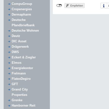
CompuGroup
Cropenergies
Dermapharm
Deutsche
Pfandbriefbank
Deutsche Wohnen
Deutz
DIC Asset
Drägerwerk
DWS
Eckert & Ziegler
Elmos
Energiekontor
Fielmann
FlatexDegiro
GFT
Grand City
Properties
Grenke
Hamborner Reit