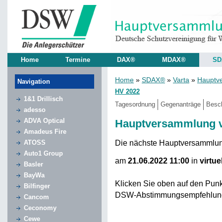
Home
Termine
DAX®
MDAX®
SD
Home
»
SDAX®
»
Varta
»
Hauptv
Navigation
HV 2022
1&1 Drillisch
Tagesordnung
Gegenanträge
Besc
adesso
ADVA Optical
Hauptversammlung v
Amadeus Fire
Die nächste Hauptversammlu
ATOSS
Auto1 Group
am
21.06.2022 11:00
in
virtue
Basler
BayWa
Klicken Sie oben auf den Pun
Bilfinger
DSW-Abstimmungsempfehlun
Cancom
Ceconomy
Cewe